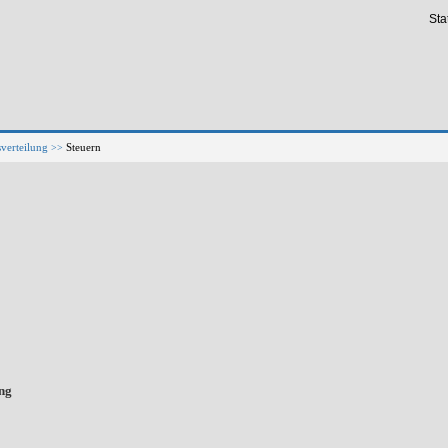
Stat
erteilung
Steuern
>>
ng